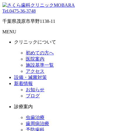
Tel.0475-36-3748
千葉県茂原市早野1138-11
MENU
クリニックについて
初めての方へ
医院案内
施設基準一覧
アクセス
設備・滅菌対策
新着情報
お知らせ
ブログ
診療案内
虫歯治療
歯周病治療
予防歯科