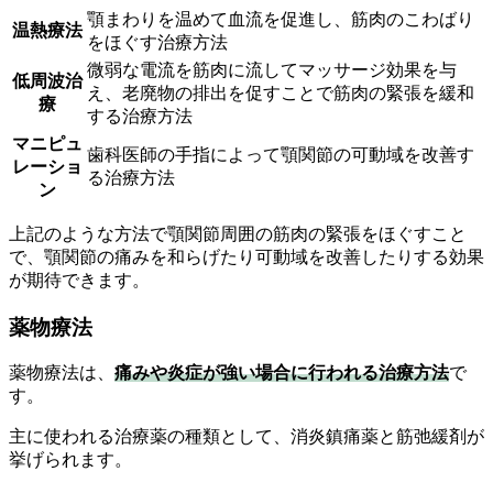
顎まわりを温めて血流を促進し、筋肉のこわばり
温熱療法
をほぐす治療方法
微弱な電流を筋肉に流してマッサージ効果を与
低周波治
え、老廃物の排出を促すことで筋肉の緊張を緩和
療
する治療方法
マニピュ
歯科医師の手指によって顎関節の可動域を改善す
レーショ
る治療方法
ン
上記のような方法で顎関節周囲の筋肉の緊張をほぐすこと
で、顎関節の痛みを和らげたり可動域を改善したりする効果
が期待できます。
薬物療法
薬物療法は、
痛みや炎症が強い場合に行われる治療方法
で
す。
主に使われる治療薬の種類として、消炎鎮痛薬と筋弛緩剤が
挙げられます。