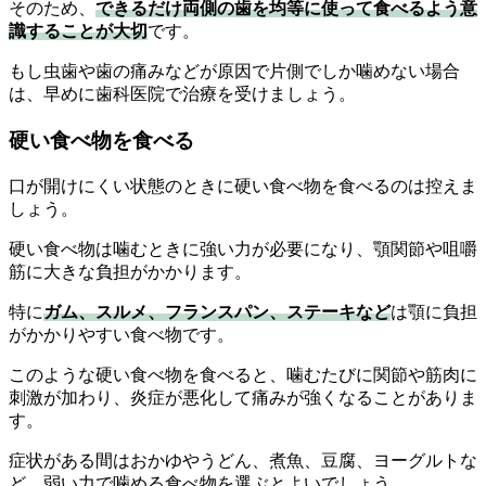
そのため、
できるだけ両側の歯を均等に使って食べるよう意
識することが大切
です。
もし虫歯や歯の痛みなどが原因で片側でしか噛めない場合
は、早めに歯科医院で治療を受けましょう。
硬い食べ物を食べる
口が開けにくい状態のときに硬い食べ物を食べるのは控えま
しょう。
硬い食べ物は噛むときに強い力が必要になり、顎関節や咀嚼
筋に大きな負担がかかります。
特に
ガム、スルメ、フランスパン、ステーキなど
は顎に負担
がかかりやすい食べ物です。
このような硬い食べ物を食べると、噛むたびに関節や筋肉に
刺激が加わり、炎症が悪化して痛みが強くなることがありま
す。
症状がある間はおかゆやうどん、煮魚、豆腐、ヨーグルトな
ど、弱い力で噛める食べ物を選ぶとよいでしょう。