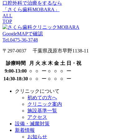
口腔外科で治療をするなら
「さくら歯科MOBARA」
ALL
TOP
GoogleMAPで確認
Tel.0475-36-3748
〒297-0037 千葉県茂原市早野1138-11
診療時間
月
火
水
木
金
土
日・祝
9:00-13:00
○
○
ー
○
○
○
ー
14:30-18:30
○
○
ー
○
○
○
ー
クリニックについて
初めての方へ
クリニック案内
施設基準一覧
アクセス
設備・滅菌対策
新着情報
お知らせ