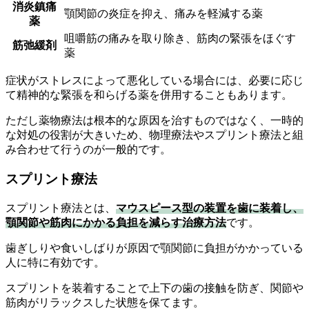
消炎鎮痛
顎関節の炎症を抑え、痛みを軽減する薬
薬
咀嚼筋の痛みを取り除き、筋肉の緊張をほぐす
筋弛緩剤
薬
症状がストレスによって悪化している場合には、必要に応じ
て精神的な緊張を和らげる薬を併用することもあります。
ただし薬物療法は根本的な原因を治すものではなく、一時的
な対処の役割が大きいため、物理療法やスプリント療法と組
み合わせて行うのが一般的です。
スプリント療法
スプリント療法とは、
マウスピース型の装置を歯に装着し、
顎関節や筋肉にかかる負担を減らす治療方法
です。
歯ぎしりや食いしばりが原因で顎関節に負担がかかっている
人に特に有効です。
スプリントを装着することで上下の歯の接触を防ぎ、関節や
筋肉がリラックスした状態を保てます。